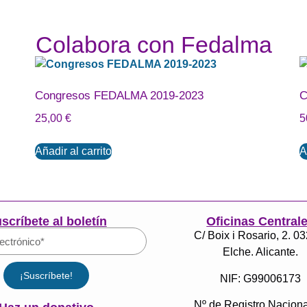
Colabora con Fedalma
Congresos FEDALMA 2019-2023
C
25,00
€
5
Añadir al carrito
A
scríbete al boletín
Oficinas Central
C/ Boix i Rosario, 2. 0
Elche. Alicante.
¡Suscríbete!
NIF: G99006173
Nº de Registro Naciona