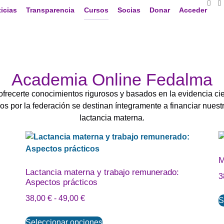
icias
Transparencia
Cursos
Socias
Donar
Acceder
Academia Online Fedalma
frecerte conocimientos rigurosos y basados en la evidencia cientí
os por la federación se destinan íntegramente a financiar nuestr
lactancia materna.
M
Lactancia materna y trabajo remunerado:
3
Aspectos prácticos
38,00
€
-
49,00
€
S
Seleccionar opciones