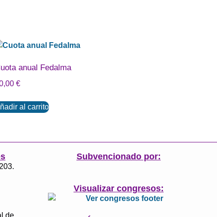
uota anual Fedalma
0,00
€
ñadir al carrito
es
Subvencionado por:
3203.
Visualizar congresos:
l de