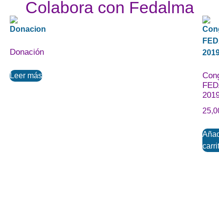
Colabora con Fedalma
Donación
Con
Leer más
FED
201
25,
Añad
carri