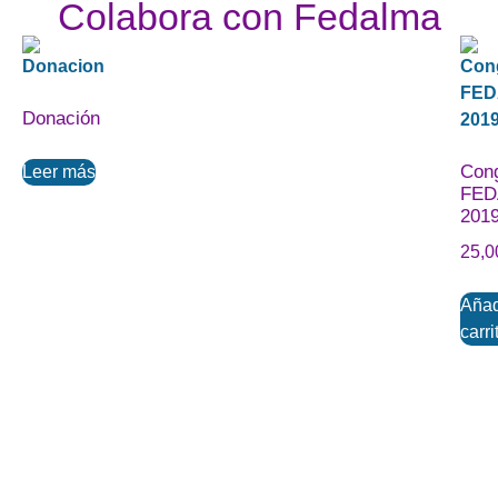
Colabora con Fedalma
Donación
Con
Leer más
FED
201
25,
Añad
carri